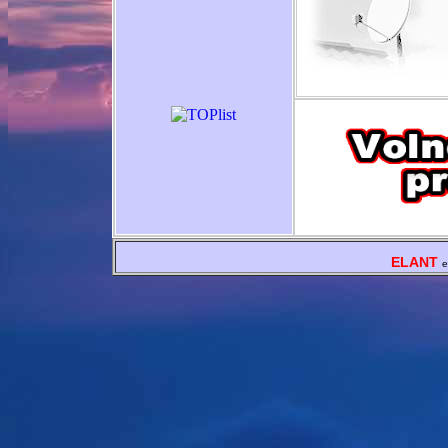
ELANT
e