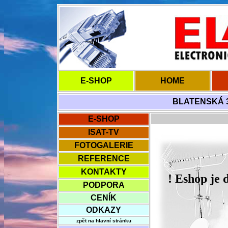
E-SHOP
HOME
BLATENSKÁ 3 
E-SHOP
ISAT-TV
FOTOGALERIE
REFERENCE
KONTAKTY
! Eshop je
PODPORA
CENÍK
ODKAZY
zpět na hlavní stránku