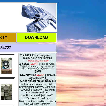
KTY
DOWNLOAD
634727
15.4.2019
Otestovali jsme
reálný dojez elektromobilů
#kdo nejvíce lže#
1.4.2019
ELANT
poslal do výroby
2f dobíjecí stanici s extenderem pro
3tí fázy s možným výkonem až
8kW
1.1.2019
firma
postavila
ELAfNT
a osadila první
6kW
Autodobíjecí stojan
pro
soukromé i veřejné užití. Jde o
profesionální plastový venkovní
rozvaděč s kodovým zámkem,
HDO elektroměrem,
dvoufázovou nabíječkou AC
z 2x13A na 1x24A max
6kW, konektor Typ1/2. Napojení
přes WiFi pro kompletní