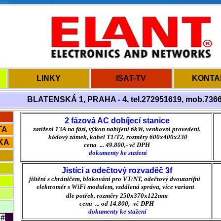
LINKY
ISAT-TV
KONTA
BLATENSKÁ 1, PRAHA - 4, tel.272951619, mob.736
2 fázová AC dobíjecí stanice
TA
zatížení 13A na fázi, výkon nabíjení 6kW, venkovní provedení,
kódový zámek, kabel T1/T2, rozměry 600x400x230
KA
cena ... 49.800,- vč DPH
dokumenty ke stažení
Jistící a odečtový rozvaděč 3f
jištění s chráničem, blokování pro VT/NT, odečtový dvoutarifní
elektroměr s WiFi modulem, vzdálená správa, více variant
dle potřeb, rozměry 250x370x122mm
cena ... od 14.800,- vč DPH
dokumenty ke stažení
A#