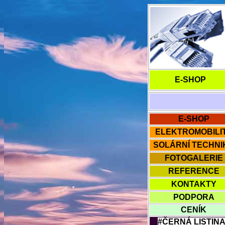
E-SHOP
E-SHOP
ELEKTROMOBILI
SOLÁRNÍ TECHNI
FOTOGALERIE
REFERENCE
KONTAKTY
PODPORA
CENÍK
#ČERNÁ
LISTIN