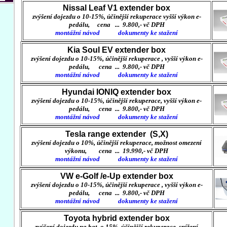
Nissal Leaf V1 extender box
zvýšení dojezdu o 10-15%, účinější rekuperace
vyšší výkon e-
pedálu, cena ... 9.800,- vč DPH
montážní návod
dokumenty ke stažení
Kia Soul EV extender box
zvýšení dojezdu o 10-15%, účinější rekuperace ,
vyšší výkon e-
pedálu, cena ... 9.800,- vč DPH
montážní návod
dokumenty ke stažení
Hyundai IONIQ extender box
zvýšení dojezdu o 10-15%, účinější rekuperace,
vyšší výkon e-
pedálu, cena ... 9.800,- vč DPH
montážní návod
dokumenty ke stažení
Tesla range extender (S,X)
zvýšení dojezdu o 10%, účinější rekuperace,
možnost omezení
výkonu, cena ... 19.990,- vč DPH
montážní návod
dokumenty ke stažení
VW e-Golf /e-Up extender box
zvýšení dojezdu o 10-15%, účinější rekuperace ,
vyšší výkon e-
pedálu, cena ... 9.800,- vč DPH
montážní návod
dokumenty ke stažení
Toyota hybrid extender box
zvýšení dojezdu na bat. o 15%, účinější rekuperace,
snížení