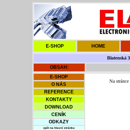
E-SHOP
HOME
Blatenská 3
OBSAH:
E-SHOP
Na stránce 
O NÁS
REFERENCE
KONTAKTY
DOWNLOAD
CENÍK
ODKAZY
zpět na hlavní stránku